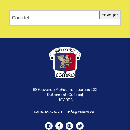
Envoyer
Courriel
999, avenue McEachran, bureau 133
Outremont (Québec)
H2V 3E6
1-514-495-7473
info@csmro.ca
Instagram
Facebook
Instagram
Twitter