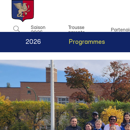
window.dataLayer = window.dataLayer || []; function gtag(){
Saison
Trousse
Partenai
2026
parents
Rechercher
2026
Programmes