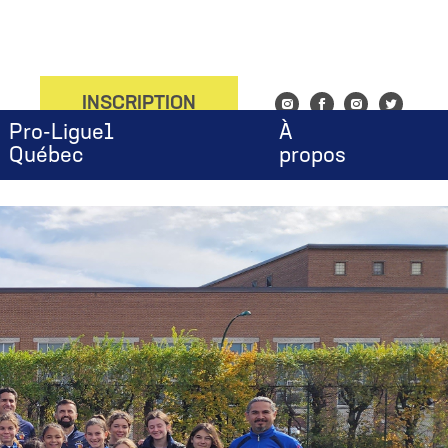
onfig', 'UA-143753676-1');
INSCRIPTION
Instagram
Facebook
Instagram
Twitter
Pro-Ligue1
À
Québec
propos