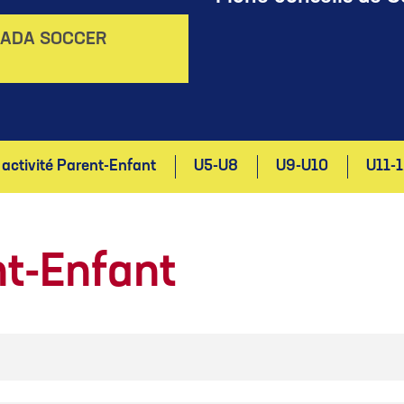
NADA SOCCER
 activité Parent-Enfant
U5-U8
U9-U10
U11-1
nt-Enfant