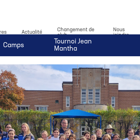
dataLayer.push(arguments);} gtag('js', new Date()); gtag('c
Changement de
Nous
res
Actualité
club
joindre
Tournoi Jean
Camps
Mantha