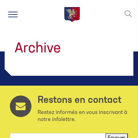
window.dataLayer = window.dataLayer || []; function gtag()
{dataLayer.push(arguments);} gtag('js', new Date());
gtag('config', 'UA-143753676-1');
Sea
Archive
Restons en contact
Restez informés en vous inscrivant à
notre infolettre.