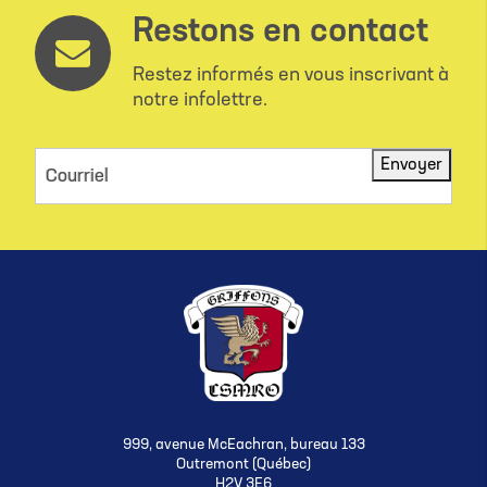
Restons en contact
Restez informés en vous inscrivant à
notre infolettre.
Envoyer
Courriel
999, avenue McEachran, bureau 133
Outremont (Québec)
H2V 3E6