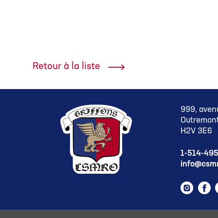
Retour à la liste
999, aven
Outremont
H2V 3E6
1-514-49
info@csmr
Instag
Fa