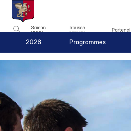
window.dataLayer = window.dataLayer || []; function gtag(){
Saison
Trousse
Partenai
2026
parents
Rechercher
2026
Programmes