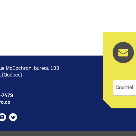
ue McEachran, bureau 133
 (Québec)
Courriel
5-7473
o.ca
ram
cebook
Instagram
Twitter