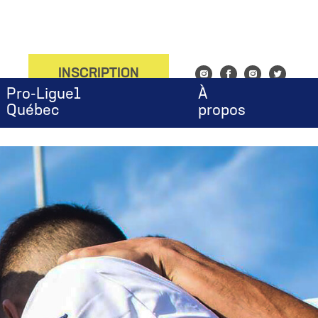
onfig', 'UA-143753676-1');
INSCRIPTION
Instagram
Facebook
Instagram
Twitter
Pro-Ligue1
À
Québec
propos