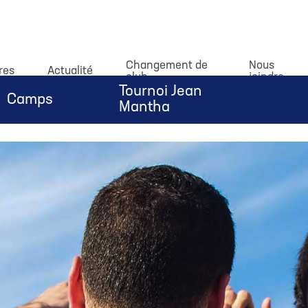
dataLayer.push(arguments);} gtag('js', new Date()); gtag('c
Changement de
Nous
res
Actualité
club
joindre
Tournoi Jean
Camps
Mantha