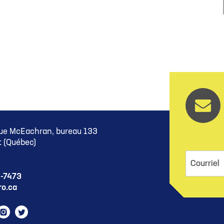
ue McEachran, bureau 133
 (Québec)
Courriel
5-7473
o.ca
ram
cebook
Instagram
Twitter