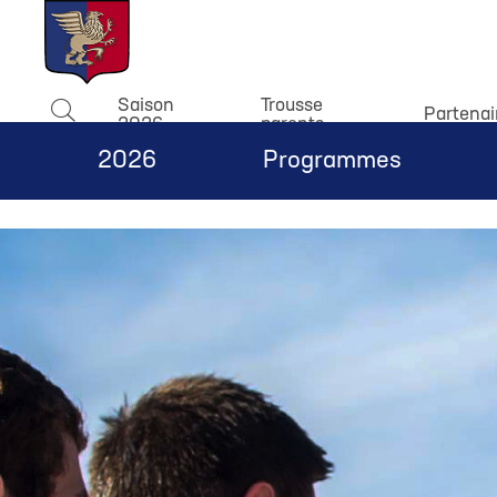
window.dataLayer = window.dataLayer || []; function gtag(){
Saison
Trousse
Partenai
2026
parents
Rechercher
2026
Programmes