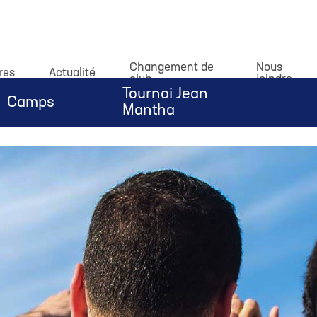
dataLayer.push(arguments);} gtag('js', new Date()); gtag('c
Changement de
Nous
res
Actualité
club
joindre
Tournoi Jean
Camps
Mantha