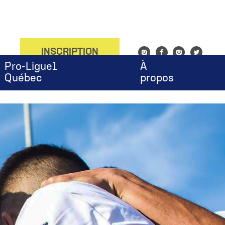
onfig', 'UA-143753676-1');
INSCRIPTION
Instagram
Facebook
Instagram
Twitter
Pro-Ligue1
À
Québec
propos