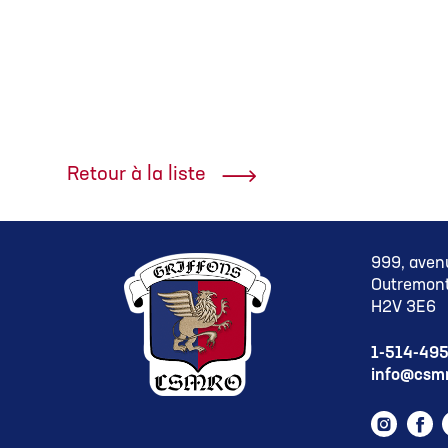
Retour à la liste
999, aven
Outremont
H2V 3E6
1-514-49
info@csmr
Instag
Fa