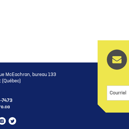
ue McEachran, bureau 133
 (Québec)
Courriel
5-7473
o.ca
ram
cebook
Instagram
Twitter