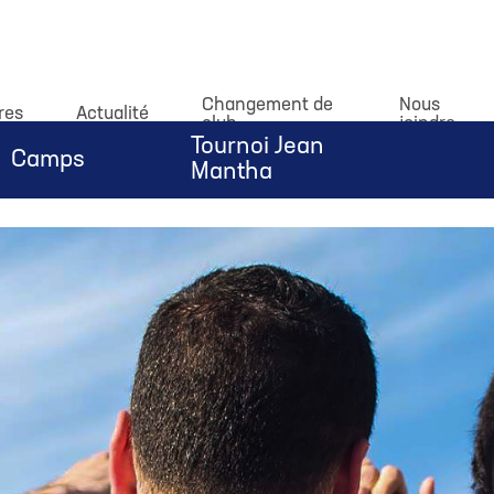
dataLayer.push(arguments);} gtag('js', new Date()); gtag('c
Changement de
Nous
res
Actualité
club
joindre
Tournoi Jean
Camps
Mantha