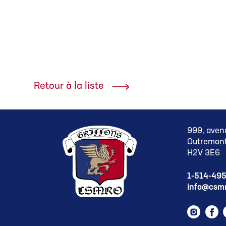
Retour à la liste
999, aven
Outremont
H2V 3E6
1-514-49
info@csmr
Instag
Fa