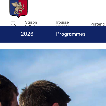
window.dataLayer = window.dataLayer || []; function gtag(){
Saison
Trousse
Partenai
2026
parents
Rechercher
2026
Programmes