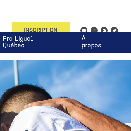
onfig', 'UA-143753676-1');
INSCRIPTION
Instagram
Facebook
Instagram
Twitter
Pro-Ligue1
À
Québec
propos