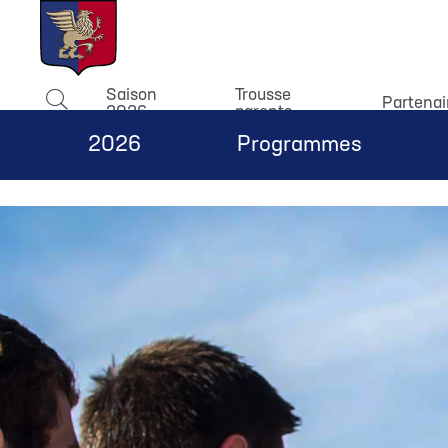
window.dataLayer = window.dataLayer || []; function gtag(){
Saison
Trousse
Partenai
2026
parents
Rechercher
2026
Programmes