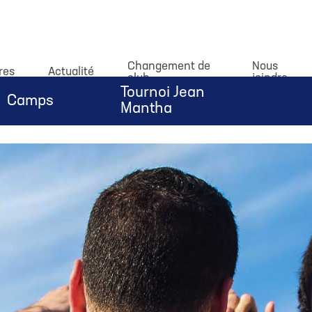
dataLayer.push(arguments);} gtag('js', new Date()); gtag('c
Changement de
Nous
res
Actualité
club
joindre
Tournoi Jean
Camps
Mantha