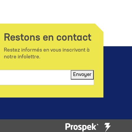
Restons en contact
Restez informés en vous inscrivant à
notre infolettre.
Envoyer
Troisième
Prospek