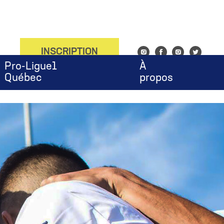
onfig', 'UA-143753676-1');
INSCRIPTION
Instagram
Facebook
Instagram
Twitter
Pro-Ligue1
À
Québec
propos