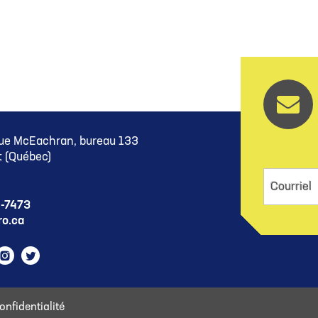
ue McEachran, bureau 133
 (Québec)
Courriel
5-7473
o.ca
ram
cebook
Instagram
Twitter
onfidentialité