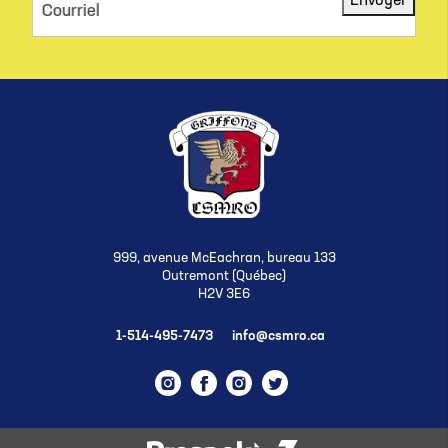
Envoyer
Courriel
999, avenue McEachran, bureau 133
Outremont (Québec)
H2V 3E6
1-514-495-7473
info@csmro.ca
Instagram
Facebook
Instagram
Twitter