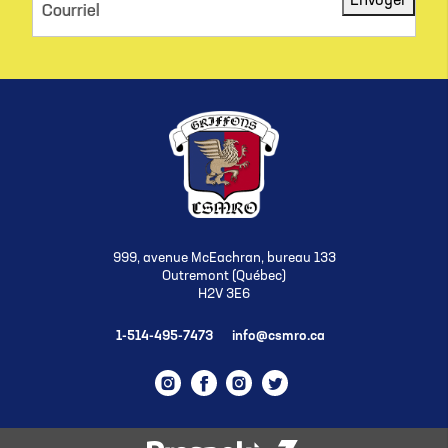
Envoyer
Courriel
999, avenue McEachran, bureau 133
Outremont (Québec)
H2V 3E6
1-514-495-7473
info@csmro.ca
Instagram
Facebook
Instagram
Twitter