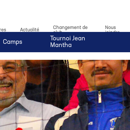
dataLayer.push(arguments);} gtag('js', new Date()); gtag('c
Changement de
Nous
res
Actualité
club
joindre
Tournoi Jean
Camps
Mantha