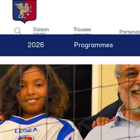
window.dataLayer = window.dataLayer || []; function gtag(){
Saison
Trousse
Partenai
2026
parents
Rechercher
2026
Programmes