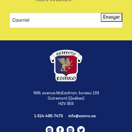
Envoyer
Courriel
999, avenue McEachran, bureau 133
Outremont (Québec)
H2V 3E6
1-514-495-7473
info@csmro.ca