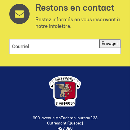
Restons en contact
Restez informés en vous inscrivant à
notre infolettre.
Envoyer
Courriel
999, avenue McEachran, bureau 133
Outremont (Québec)
H2V 3E6