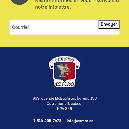
Restez informés en vous inscrivant à
notre infolettre.
Envoyer
Courriel
999, avenue McEachran, bureau 133
Outremont (Québec)
H2V 3E6
1-514-495-7473
info@csmro.ca