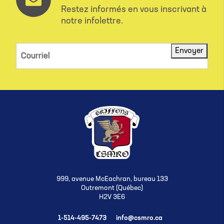
Restez informés en vous inscrivant à
notre infolettre.
Envoyer
Courriel
999, avenue McEachran, bureau 133
Outremont (Québec)
H2V 3E6
1-514-495-7473
info@csmro.ca